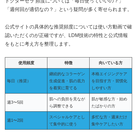
ドクターセラ 頻度については「毎日使っていいの？」
「週何回が適切なの？」という疑問が多く寄せられます。
公式サイトの具体的な推奨頻度については使い方動画で確
認いただくのが正確ですが、LDM技術の特性と公式情報
をもとに考え方を整理します。
使用頻度
特徴
向いている方
継続的なコラーゲン
本格エイジングケア
毎日（推奨）
生成促進・肌の底力
を目指す方・習慣化
を着実に育てる
しやすい方
肌への負担を見なが
肌が敏感な方・始め
週3〜5回
ら調整できる
たばかりの方
スペシャルケアとし
多忙な方・週末だけ
週1〜2回
て集中的に使う
集中ケアしたい方