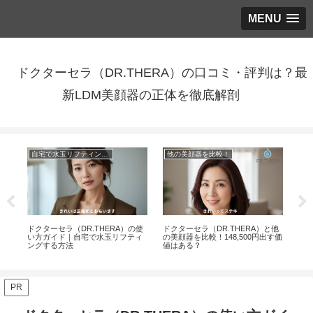
MENU
ドクターセラ（DR.THERA）の口コミ・評判は？最
新LDM美顔器の正体を徹底解剖
自宅で水玉リフティングする方法
他の美顔器を比較！
第5
ドクターセラ（DR.THERA）の使
ドクターセラ（DR.THERA）と他
ドク
の秘
い方ガイド｜自宅で水玉リフティ
の美顔器を比較！148,500円出す価
こ
ングする方法
値はある？
う
PR