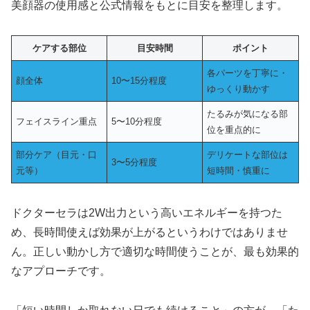
美顔器の使用感と公式情報をもとに目安を整理します。
ケアする部位
目安時間
ポイント
各パーツを丁寧に・
顔全体
10〜15分程度
ゆっくり動かす
たるみが気になる部
フェイスライン重点
5〜10分程度
位を重点的に
部分ケア（目元・口
デリケートな部位は
3〜5分程度
元等）
短時間・慎重に
ドクターセラは2W出力という高いエネルギーを持つた
め、長時間使えば効果が上がるというわけではありませ
ん。正しい動かし方で適切な時間使うことが、最も効果的
なアプローチです。