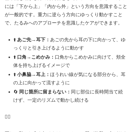
には「下から上」「内から外」という方向を意識すること
が一般的です。重力に逆らう方向にゆっくり動かすこと
で、たるみへのアプローチを意識したケアができます。
⬆️
あご先→耳下：
あごの先から耳の下に向かって、ゆ
っくりと引き上げるように動かす
⬆️
口角→こめかみ：
口角からこめかみに向けて、頬全
体を持ち上げるイメージで
⬆️
小鼻脇→耳上：
ほうれい線が気になる部分から、耳
の上に向かって流すように
🔄
同じ箇所に留まらない：
同じ部位に長時間当て続
けず、一定のリズムで動かし続ける
💆‍♀️